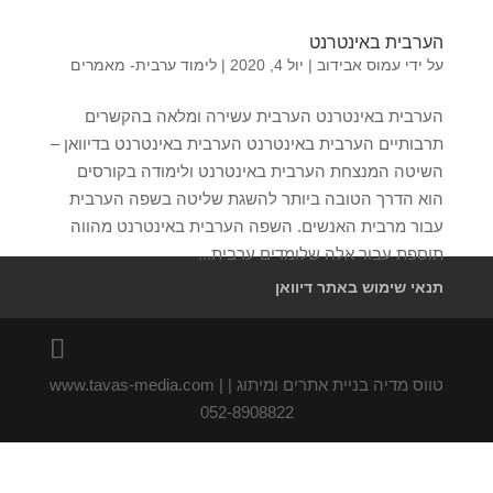
הערבית באינטרנט
על ידי
עמוס אבידוב
|
יול 4, 2020
|
לימוד ערבית- מאמרים
הערבית באינטרנט הערבית עשירה ומלאה בהקשרים
תרבותיים הערבית באינטרנט הערבית באינטרנט בדיוואן –
השיטה המנצחת הערבית באינטרנט ולימודה בקורסים
הוא הדרך הטובה ביותר להשגת שליטה בשפה הערבית
עבור מרבית האנשים. השפה הערבית באינטרנט מהווה
תוספת עבור אלה שלומדים ערבית...
תנאי שימוש באתר דיוואן
טווס מדיה בניית אתרים ומיתוג | www.tavas-media.com |
052-8908822