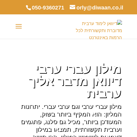
050-9360271
orly@diwaan.co.il
מילון עברי ערבי
דיוואן מדבר אליך
ערבית
מילון עברי ערבי וגם ערבי עברי. יתרונות
המליון: הוא המקיף ביותר בשוק,
המעודכן ביותר, מכיל גם סלנג, פתגמים
וערבית תקשורתית, תמצאו במילון
דוגמאות לשימוש במילון. הכי חשוב -