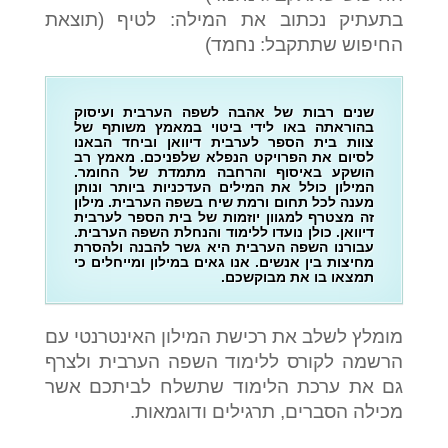
בתעתיק נכתוב את המילה: לטיף (תוצאת
החיפוש שתתקבל: נחמד)
שנים רבות של אהבה לשפה הערבית ועיסוק
בהוראתה באו לידי ביטוי במאמץ משותף של
צוות בית הספר לערבית דיוואן וביחד הבאנו
לסיום את הפרויקט הנפלא שלפניכם. מאמץ רב
הושקע באיסוף והרחבה מתמדת של החומר.
המילון כולל את המילים העדכניות ביותר ונותן
מענה לכל תחום ורמת שיח בשפה הערבית. מילון
זה מצטרף למגוון יוזמות של בית הספר לערבית
דיוואן. כולן נועדו ללימוד והנחלת השפה הערבית.
עבורנו השפה הערבית היא גשר להבנה ולהסרת
מחיצות בין אנשים. אנו גאים במילון ומייחלים כי
תמצאו בו את מבוקשכם.
מומלץ לשלב את רכישת המילון האינטרנטי עם
הרשמה לקורס ללימוד השפה הערבית ולצרף
גם את ערכת הלימוד שתשלח לביתכם אשר
מכילה הסברים, תרגילים ודוגמאות.