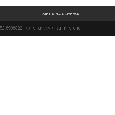
תנאי שימוש באתר דיוואן
טווס מדיה בניית אתרים ומיתוג | www.tavas-media.com | 052-8908822