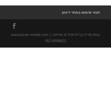
תנאי שימוש באתר דיוואן
טווס מדיה בניית אתרים ומיתוג | www.tavas-media.com |
052-8908822