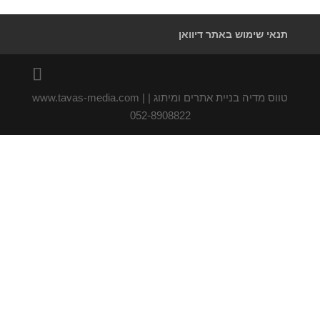
תנאי שימוש באתר דיוואן
טווס מדיה בניית אתרים ומיתוג | www.tavas-media.com |
052-8908822