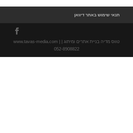
תנאי שימוש באתר דיוואן
טווס מדיה בניית אתרים ומיתוג | www.tavas-media.com |
052-8908822