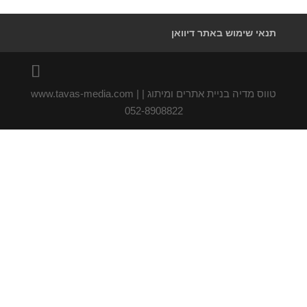
תנאי שימוש באתר דיוואן
טווס מדיה בניית אתרים ומיתוג | www.tavas-media.com |
052-8908822