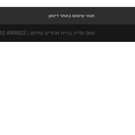
תנאי שימוש באתר דיוואן
טווס מדיה בניית אתרים ומיתוג | www.tavas-media.com | 052-8908822