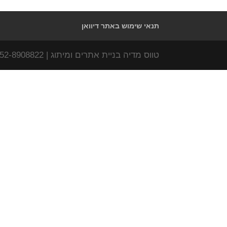
תנאי שימוש באתר דיוואן
טווס מדיה בניית אתרים ומיתוג | www.tavas-media.com | 052-8908822