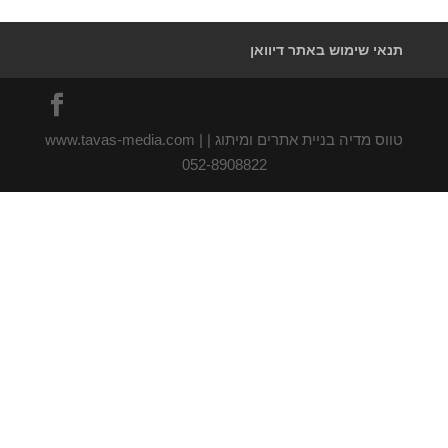
תנאי שימוש באתר דיוואן
טווס מדיה בניית אתרים ומיתוג | www.tavas-media.com |
052-8908822