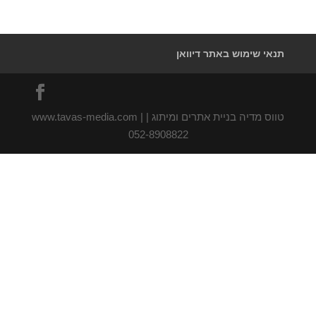
תנאי שימוש באתר דיוואן
טווס מדיה בניית אתרים ומיתוג | www.tavas-media.com |
052-8908822