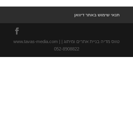
תנאי שימוש באתר דיוואן
טווס מדיה בניית אתרים ומיתוג | www.tavas-media.com |
052-8908822