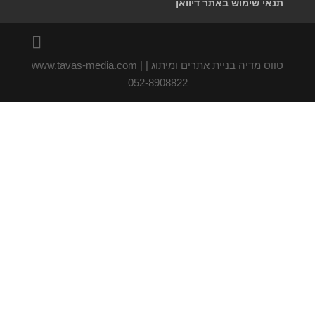
תנאי שימוש באתר דיוואן
טווס מדיה בניית אתרים ומיתוג | www.tavas-media.com |
052-8908822