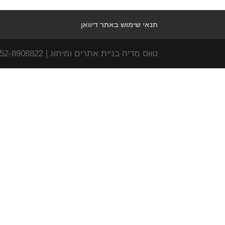
תנאי שימוש באתר דיוואן
טווס מדיה בניית אתרים ומיתוג | www.tavas-media.com | 052-8908822