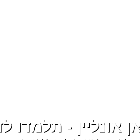
אן אונליין - תלמדו ל